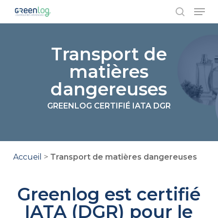
Skip
Men
to
search
main
Close
content
Menu
Transport de
matières
dangereuses
GREENLOG CERTIFIÉ IATA DGR
Accueil
>
Transport de matières dangereuses
Greenlog est certifié
IATA (DGR) pour le